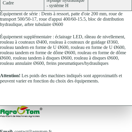
repliage hydraulique
Cadre
- système H
Équipement de série : Dents à ressort, patte d'oie 200 mm, roue de
transport 500/50-17, roue d'appui 400/60-15.5, bloc de distribution
hydraulique, arbre tubulaire Ø600
Équipement supplémentaire : éclairage LED, râteau de nivellement,
rouleau à couteaux Ø400, rouleau à couteaux de guidage Ø360,
rouleau tandem en forme de U Ø600, rouleau en forme de U Ø600,
rouleau tandem en forme de dôme Ø600, rouleau en forme de dôme
Ø600, rouleau tandem à disques Ø600, rouleau à disques Ø600,
rouleau annulaire Ø600, freins pneumatiques/hydrauliques
Attention!
Les poids des machines indiqués sont approximatifs et
peuvent varier en fonction du choix des équipements.
Email:
contact@agrotom.fr