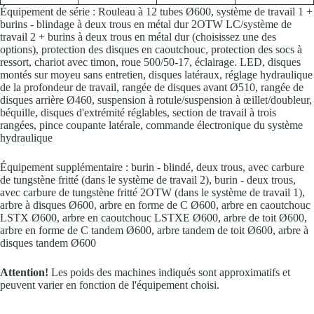
Équipement de série : Rouleau à 12 tubes Ø600, système de travail 1 +
burins - blindage à deux trous en métal dur 2OTW LC/système de
travail 2 + burins à deux trous en métal dur (choisissez une des
options), protection des disques en caoutchouc, protection des socs à
ressort, chariot avec timon, roue 500/50-17, éclairage. LED, disques
montés sur moyeu sans entretien, disques latéraux, réglage hydraulique
de la profondeur de travail, rangée de disques avant Ø510, rangée de
disques arrière Ø460, suspension à rotule/suspension à œillet/doubleur,
béquille, disques d'extrémité réglables, section de travail à trois
rangées, pince coupante latérale, commande électronique du système
hydraulique
Équipement supplémentaire : burin - blindé, deux trous, avec carbure
de tungstène fritté (dans le système de travail 2), burin - deux trous,
avec carbure de tungstène fritté 2OTW (dans le système de travail 1),
arbre à disques Ø600, arbre en forme de C Ø600, arbre en caoutchouc
LSTX Ø600, arbre en caoutchouc LSTXE Ø600, arbre de toit Ø600,
arbre en forme de C tandem Ø600, arbre tandem de toit Ø600, arbre à
disques tandem Ø600
Attention!
Les poids des machines indiqués sont approximatifs et
peuvent varier en fonction de l'équipement choisi.