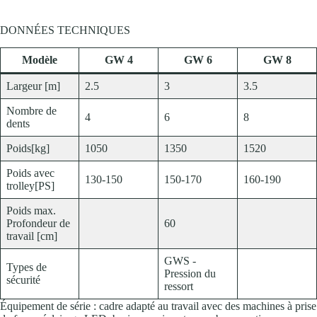
DONNÉES TECHNIQUES
Modèle
GW 4
GW 6
GW 8
Largeur [m]
2.5
3
3.5
Nombre de
4
6
8
dents
Poids[kg]
1050
1350
1520
Poids avec
130-150
150-170
160-190
trolley[PS]
Poids max.
Profondeur de
60
travail [cm]
GWS -
Types de
Pression du
sécurité
ressort
Équipement de série : cadre adapté au travail avec des machines à prise