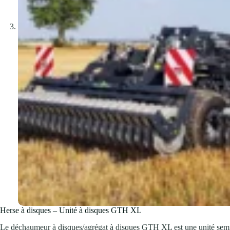
Herse à disques – Unité à disques GTH XL
Le déchaumeur à disques/agrégat à disques GTH XL est une unité semi-por