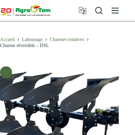
Passer
au
contenu
Accueil
Labourage
Charrues rotatives
Charrue réversible – DSL