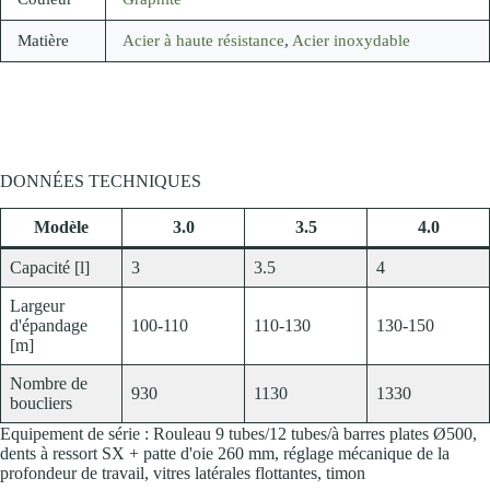
Matière
Acier à haute résistance
,
Acier inoxydable
DONNÉES TECHNIQUES
Modèle
3.0
3.5
4.0
Capacité [l]
3
3.5
4
Largeur
d'épandage
100-110
110-130
130-150
[m]
Nombre de
930
1130
1330
boucliers
Equipement de série : Rouleau 9 tubes/12 tubes/à barres plates Ø500,
dents à ressort SX + patte d'oie 260 mm, réglage mécanique de la
profondeur de travail, vitres latérales flottantes, timon