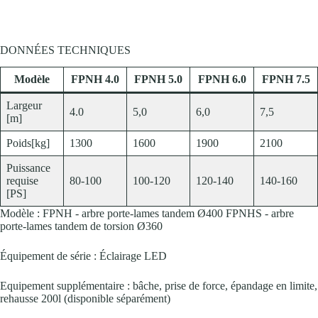
DONNÉES TECHNIQUES
Modèle
FPNH 4.0
FPNH 5.0
FPNH 6.0
FPNH 7.5
Largeur
4.0
5,0
6,0
7,5
[m]
Poids[kg]
1300
1600
1900
2100
Puissance
requise
80-100
100-120
120-140
140-160
[PS]
Modèle : FPNH - arbre porte-lames tandem Ø400 FPNHS - arbre
porte-lames tandem de torsion Ø360
Équipement de série : Éclairage LED
Equipement supplémentaire : bâche, prise de force, épandage en limite,
rehausse 200l (disponible séparément)