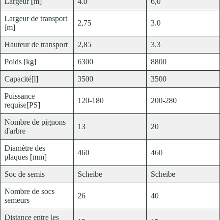
Largeur [m]
4.0
6,0
Largeur de transport
2,75
3.0
[m]
Hauteur de transport
2,85
3.3
Poids [kg]
6300
8800
Capacité[l]
3500
3500
Puissance
120-180
200-280
requise[PS]
Nombre de pignons
13
20
d'arbre
Diamètre des
460
460
plaques [mm]
Soc de semis
Scheibe
Scheibe
Nombre de socs
26
40
semeurs
Distance entre les