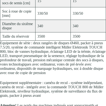
15
15
socs de semis [cm]
Soc à roue de copie
330/50
330/50
[mm]
Diamètre du sixième
340
340
disque
Taille du réservoir
3500
3500
Equipement de série : deux rangées de disques Ø460, packer à pneus
7.5/20, système de commande intelligent Müller Elektronik TOUCH
800, bloc de vannes hydraulique, éclairage LED de la trémie, éclairage
LED, transport pneumatique de la semence, réglage hydraulique de la
profondeur de travail, pression mécanique centrale des socs à disques,
voies technologiques avec ordinateur, voies de pré-levée avec
ordinateur, dispositifs de marquage hydrauliques, soc à double disque
avec roue de copie de pression
Equipement supplémentaire : caméra de recul - système indépendant,
caméra de recul - intégrée avec la commande TOUCH 800 de Müller
Elektronik, nivelleur hydraulique, système de surveillance du flux de
grain, packer à pneus avant
Attention!
Les poids des machines indiqués sont approximatifs et