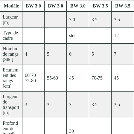
Modèle
BW 3.0
BW 3.0
BW 3.0
BW 3.5
BW 3.5
Largeur
3.0
3.5
3.5
[m]
Type de
steif
12
cadre
Nombre
de rangs
4
5
6
5
7
[Stk.]
Ecartem
ent des
60-70-
55-60
45
70-75
45
rangs
75-80
[cm]
Largeur
de
3
3
3
3.5
3.5
transport
[m]
Profond
eur de
30
travail