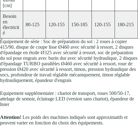
[cm]
Besoin
en
80-125
120-155
150-185
120-155
180-215
électricit
é
Équipement de série : Soc de préparation du sol : 2 roues à copier
415/90, disque de coupe lisse Ø460 avec sécurité à ressort, 2 disques
d'épandage en étoile Ø325 avec sécurité à ressort, soc de préparation
du sol pour engrais avec burin dur avec sécurité hydraulique, 2 disques
d'épandage TURBO parallèles Ø460 avec sécurité à ressort, roue de
pression Ø420 avec sécurité à ressort, timon, pression hydraulique des
socs, profondeur de travail réglable mécaniquement, timon réglable
hydrauliquement, épandeur d'engrais
Equipement supplémentaire : chariot de transport, roues 500/50-17,
attelage de semoir, éclairage LED (version sans chariot), épandeur de
lisier
Attention!
Les poids des machines indiqués sont approximatifs et
peuvent varier en fonction du choix des équipements.