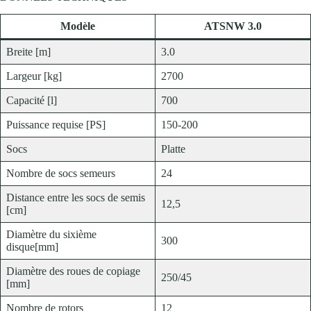
Modèle
ATSNW 3.0
Breite [m]
3.0
Largeur [kg]
2700
Capacité [l]
700
Puissance requise [PS]
150-200
Socs
Platte
Nombre de socs semeurs
24
Distance entre les socs de semis
12,5
[cm]
Diamètre du sixième
300
disque[mm]
Diamètre des roues de copiage
250/45
[mm]
Nombre de rotors
12